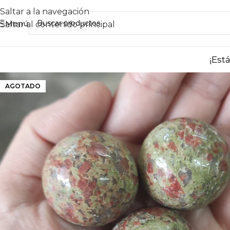
Saltar a la navegación
Menú
Saltar al contenido principal
¡Est
AGOTADO