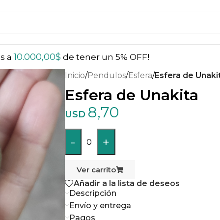
10.000,00
$
ás a
de tener un 5% OFF!
Inicio
/
Pendulos
/
Esfera
/
Esfera de Unaki
Esfera de Unakita
8,70
USD
-
+
0
Ver carrito
Añadir a la lista de deseos
Descripción
Envío y entrega
Pagos