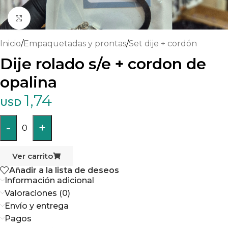
Haga clic para ampliar
Inicio
/
Empaquetadas y prontas
/
Set dije + cordón
Dije rolado s/e + cordon de
opalina
1,74
USD
-
+
0
Ver carrito
Añadir a la lista de deseos
Información adicional
Valoraciones (0)
Envío y entrega
Pagos