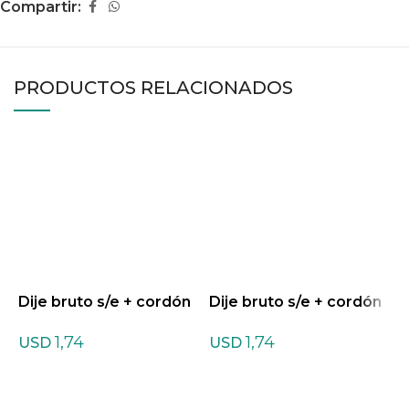
Compartir:
PRODUCTOS RELACIONADOS
Dije bruto s/e + cordón
Dije bruto s/e + cordón
D
de Cuarzo Azul
de Cuarzo Blanco
d
1,74
1,74
USD
USD