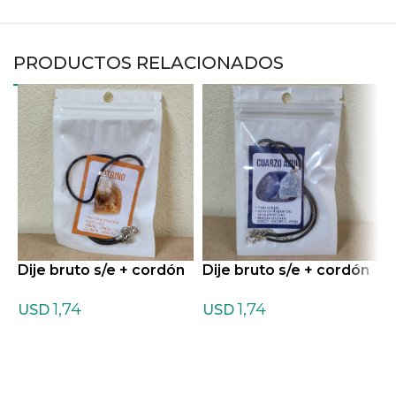
PRODUCTOS RELACIONADOS
Dije bruto s/e + cordón
Dije bruto s/e + cordón
D
de Citrino
de Cuarzo Azul
d
1,74
1,74
USD
USD