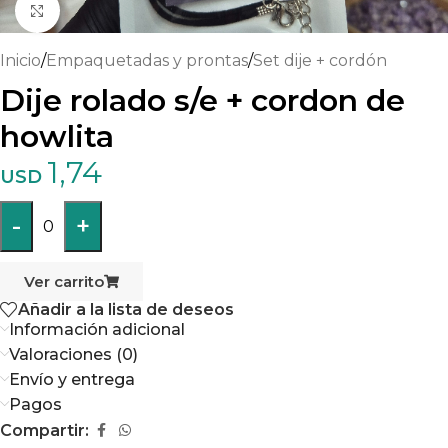
Haga clic para ampliar
Inicio
/
Empaquetadas y prontas
/
Set dije + cordón
Dije rolado s/e + cordon de
howlita
1,74
USD
-
+
0
Ver carrito
Añadir a la lista de deseos
Información adicional
Valoraciones (0)
Envío y entrega
Pagos
Compartir: