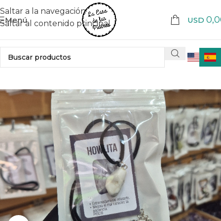
Saltar a la navegación
0,0
Menú
USD
Saltar al contenido principal