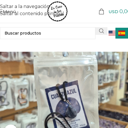
Saltar a la navegación
0,0
Menú
USD
Saltar al contenido principal