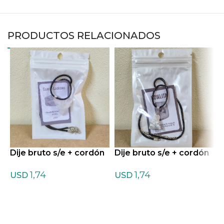
PRODUCTOS RELACIONADOS
Dije bruto s/e + cordón
Dije bruto s/e + cordón
D
de Cuarzo Blanco
de Howlita
d
1,74
1,74
USD
USD