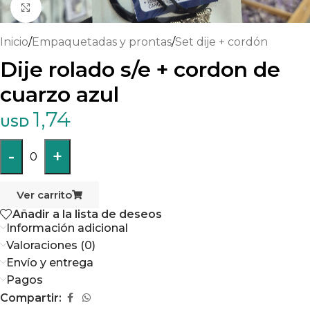
Haga clic para ampliar
Inicio
/
Empaquetadas y prontas
/
Set dije + cordón
Dije rolado s/e + cordon de
cuarzo azul
1,74
USD
-
+
0
Ver carrito
Añadir a la lista de deseos
Información adicional
Valoraciones (0)
Envío y entrega
Pagos
Compartir: