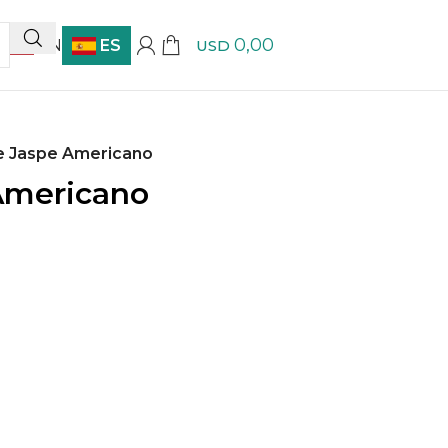
0,00
EN
ES
USD
e Jaspe Americano
Americano