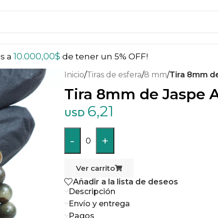
10.000,00
$
ás a
de tener un 5% OFF!
Inicio
/
Tiras de esfera
/
8 mm
/
Tira 8mm d
Tira 8mm de Jaspe 
6,21
USD
-
+
0
Ver carrito
Añadir a la lista de deseos
Descripción
Envío y entrega
Pagos