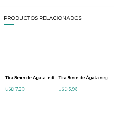
PRODUCTOS RELACIONADOS
Tira 8mm de Agata Indi
Tira 8mm de Ágata neg
T
ana
ra
a
7,20
5,96
USD
USD