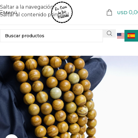
Saltar a la navegación
0,0
Menú
USD
Saltar al contenido principal