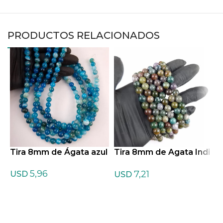
PRODUCTOS RELACIONADOS
Tira 8mm de Ágata azul
Tira 8mm de Agata Indi
T
ana
a
5,96
7,21
USD
USD