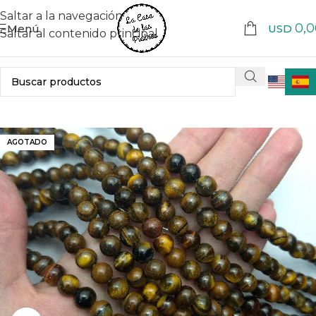
Saltar a la navegación
0,0
Menú
USD
Saltar al contenido principal
AGOTADO