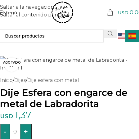
Saltar a la navegación
0,0
Menú
USD
Saltar al contenido principal
AGOTADO
Haga clic para ampliar
Inicio
/
Dijes
/
Dije esfera con metal
Dije Esfera con engarce de
metal de Labradorita
1,37
USD
-
+
0