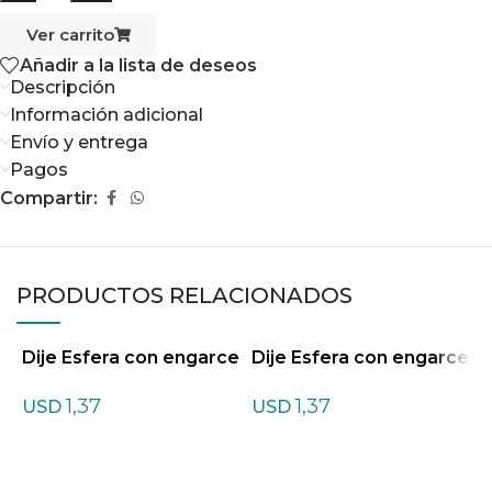
Ver carrito
Añadir a la lista de deseos
Descripción
Información adicional
Envío y entrega
Pagos
Compartir:
PRODUCTOS RELACIONADOS
Dije Esfera con engarce
Dije Esfera con engarce
D
de metal de Amatista
de metal de Aventurina
d
1,37
1,37
Amarilla
USD
USD