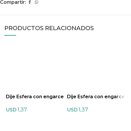
Compartir:
PRODUCTOS RELACIONADOS
Dije Esfera con engarce
Dije Esfera con engarce
D
de metal de Aventurina
de metal de Cornalina
d
1,37
1,37
Amarilla
USD
USD