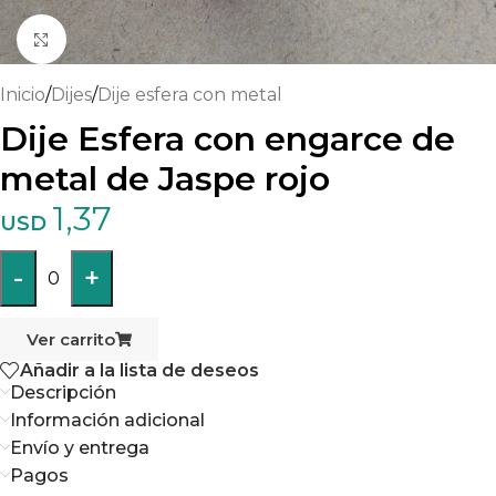
Haga clic para ampliar
Inicio
/
Dijes
/
Dije esfera con metal
Dije Esfera con engarce de
metal de Jaspe rojo
1,37
USD
-
+
0
Ver carrito
Añadir a la lista de deseos
Descripción
Información adicional
Envío y entrega
Pagos