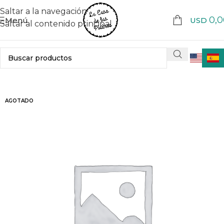
Saltar a la navegación
0,0
Menú
USD
Saltar al contenido principal
AGOTADO