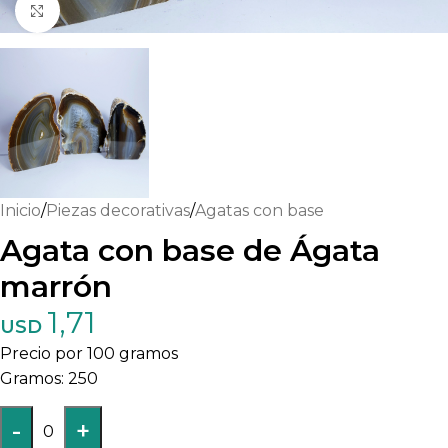
Haga clic para ampliar
Inicio
/
Piezas decorativas
/
Agatas con base
Agata con base de Ágata
marrón
1,71
USD
Precio por 100 gramos
250
-
+
0