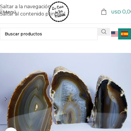
Saltar a la navegación
0,0
Menú
USD
Saltar al contenido principal