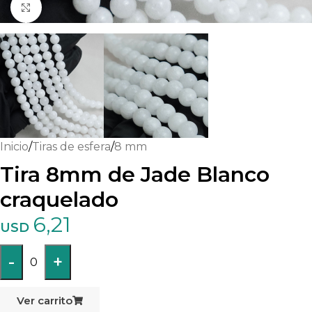
Haga clic para ampliar
Inicio
/
Tiras de esfera
/
8 mm
Tira 8mm de Jade Blanco
craquelado
6,21
USD
-
+
0
Ver carrito