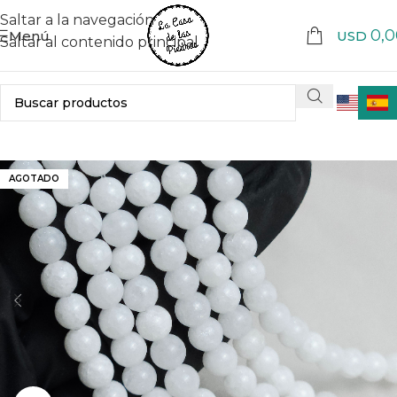
Saltar a la navegación
0,0
Menú
USD
Saltar al contenido principal
AGOTADO