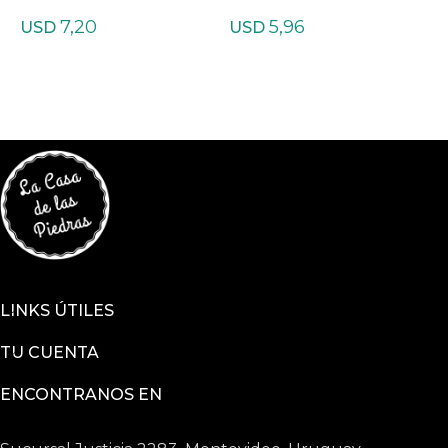
ana
da listrada Mixtas
7,20
5,96
USD
USD
LINKS ÚTILES
TU CUENTA
ENCONTRANOS EN