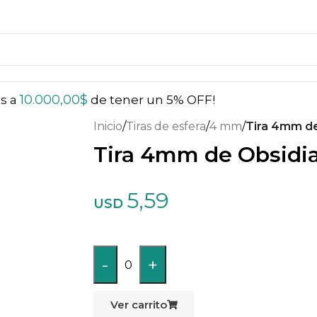
10.000,00
$
ás a
de tener un 5% OFF!
Inicio
/
Tiras de esfera
/
4 mm
/
Tira 4mm de
Tira 4mm de Obsidi
5,59
USD
-
+
0
Ver carrito