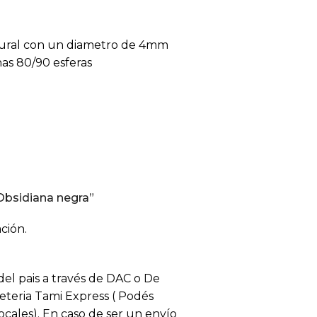
atural con un diametro de 4mm
nas 80/90 esferas
Obsidiana negra”
ción.
 del pais a través de DAC o De
eteria Tami Express ( Podés
locales). En caso de ser un envío