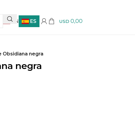
0,00
EN
ES
USD
 Obsidiana negra
ana negra