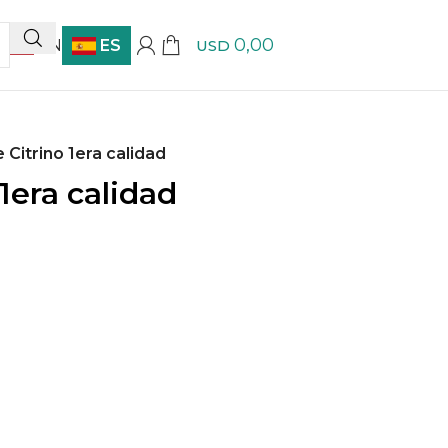
0,00
EN
ES
USD
Citrino 1era calidad
1era calidad