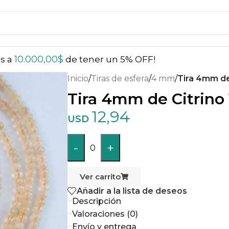
10.000,00
$
ás a
de tener un 5% OFF!
Inicio
/
Tiras de esfera
/
4 mm
/
Tira 4mm de 
Tira 4mm de Citrino 
12,94
USD
-
+
0
Ver carrito
Añadir a la lista de deseos
Descripción
Valoraciones (0)
Envío y entrega