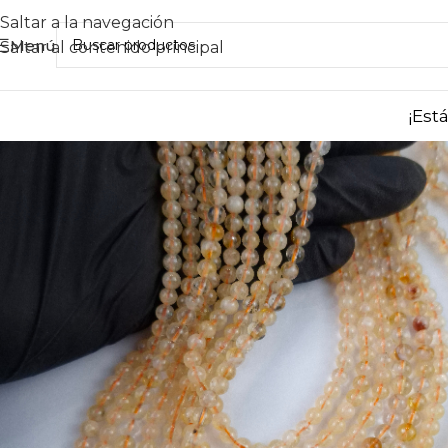
Saltar a la navegación
Menú
Saltar al contenido principal
¡Est