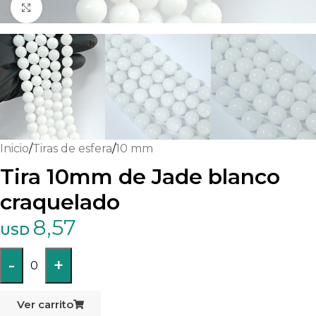
Haga clic para ampliar
Inicio
/
Tiras de esfera
/
10 mm
Tira 10mm de Jade blanco
craquelado
8,57
USD
-
+
0
Ver carrito