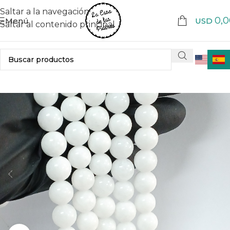
Saltar a la navegación
0,0
Menú
USD
Saltar al contenido principal