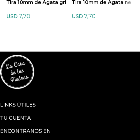
Tira 10mm de Agata gri
Tira 10mm de Ágata ne
T
s
gra
i
7,70
7,70
USD
USD
LINKS ÚTILES
TU CUENTA
ENCONTRANOS EN