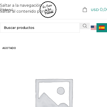
Saltar a la navegación
0,0
Menú
USD
Saltar al contenido principal
AGOTADO