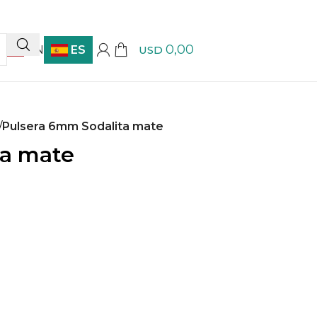
0,00
EN
ES
USD
/
Pulsera 6mm Sodalita mate
ta mate