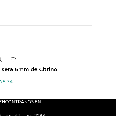
lsera 6mm de Citrino
Pulsera 6mm de C
blanco
5,34
D
3,73
USD
ENCONTRANOS EN
Sucursal Justicia 2283,