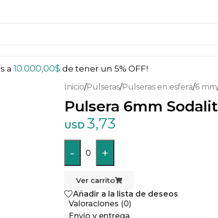
10.000,00
$
ás a
de tener un 5% OFF!
Inicio
/
Pulseras
/
Pulseras en esfera
/
6 mm
Pulsera 6mm Sodali
3,73
USD
-
+
0
Ver carrito
Añadir a la lista de deseos
Valoraciones (0)
Envío y entrega