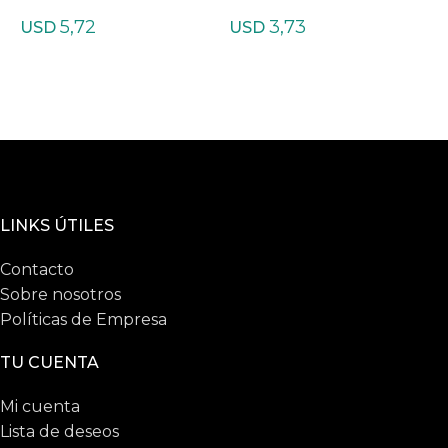
nita 1era
rina Amarilla
a
5,72
3,73
USD
USD
LINKS ÚTILES
Contacto
Sobre nosotros
Políticas de Empresa
TU CUENTA
Mi cuenta
Lista de deseos