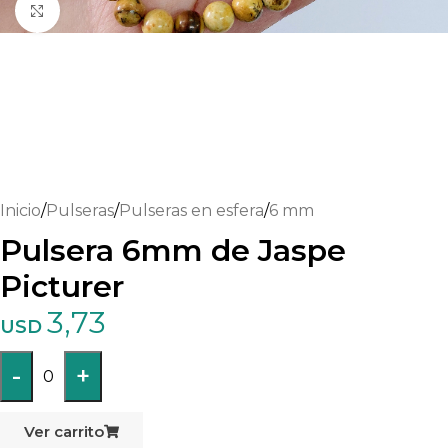
Haga clic para ampliar
Inicio
/
Pulseras
/
Pulseras en esfera
/
6 mm
Pulsera 6mm de Jaspe
Picturer
3,73
USD
-
+
0
Ver carrito