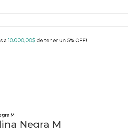
10.000,00
$
ás a
de tener un 5% OFF!
egra M
lina Negra M