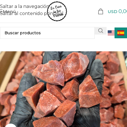
Saltar a la navegación
0,0
Menú
USD
Saltar al contenido principal