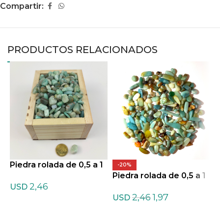
Compartir:
PRODUCTOS RELACIONADOS
Piedra rolada de 0,5 a 1
P
-20%
cm de Amazonita
Piedra rolada de 0,5 a 1
c
2,46
cm de Amazonita ofert
USD
2,46
1,97
a
USD