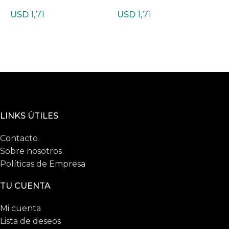
do de Agata Indiana
do de Agata musgosa
d
1,71
1,71
l
USD
USD
LINKS ÚTILES
Contacto
Sobre nosotros
Políticas de Empresa
TU CUENTA
Mi cuenta
Lista de deseos