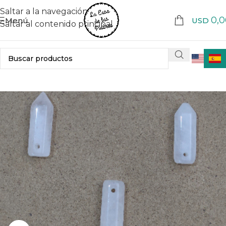
Saltar a la navegación
0,0
Menú
USD
Saltar al contenido principal