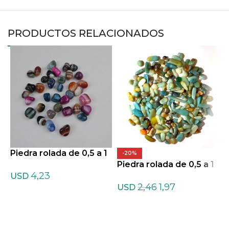
PRODUCTOS RELACIONADOS
Piedra rolada de 0,5 a 1
P
-20%
cm de Agata teñida listr
Piedra rolada de 0,5 a 1
c
4,23
ada Mixtas
cm de Amazonita ofert
USD
2,46
1,97
a
USD