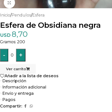
Haga clic para ampliar
Inicio
/
Pendulos
/
Esfera
Esfera de Obsidiana negra
8,70
USD
200
-
+
0
Ver carrito
Añadir a la lista de deseos
Descripción
Información adicional
Envío y entrega
Pagos
Compartir: