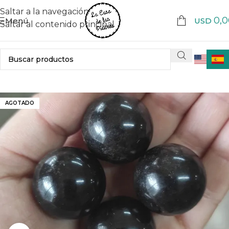
Saltar a la navegación
0,0
Menú
USD
Saltar al contenido principal
AGOTADO