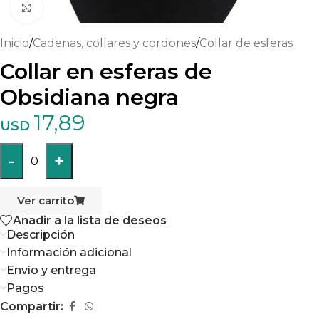
Haga clic para ampliar
Inicio
/
Cadenas, collares y cordones
/
Collar de esferas
Collar en esferas de
Obsidiana negra
17,89
USD
-
+
0
Ver carrito
Añadir a la lista de deseos
Descripción
Información adicional
Envío y entrega
Pagos
Compartir: