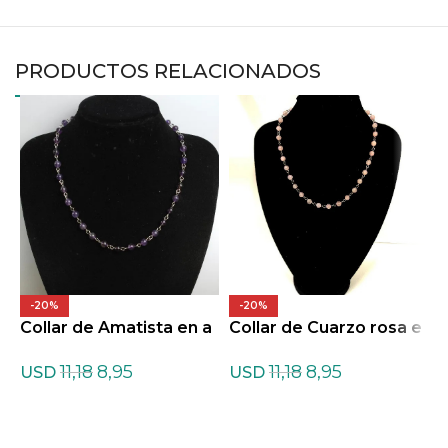
PRODUCTOS RELACIONADOS
-20%
-20%
Collar de Amatista en a
Collar de Cuarzo rosa e
cero
n acero
11,18
8,95
11,18
8,95
USD
USD