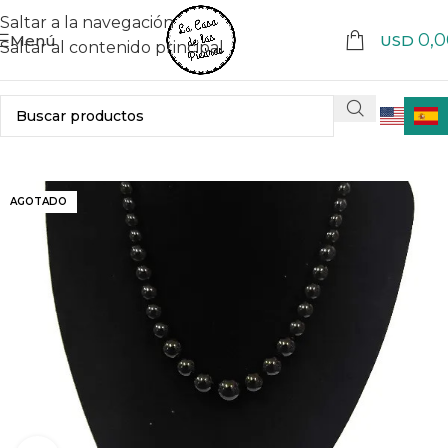
Saltar a la navegación
0,0
Menú
USD
Saltar al contenido principal
AGOTADO