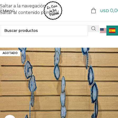
Saltar a la navegación
0,0
Menú
USD
Saltar al contenido principal
AGOTADO