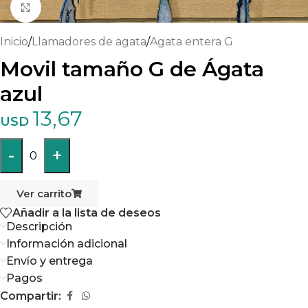
Haga clic para ampliar
Inicio
/
Llamadores de agata
/
Agata entera G
Movil tamaño G de Ágata
azul
13,67
USD
-
+
0
Ver carrito
Añadir a la lista de deseos
Descripción
Información adicional
Envío y entrega
Pagos
Compartir: