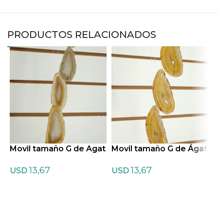
PRODUCTOS RELACIONADOS
Movil tamaño G de Agat
Movil tamaño G de Ágat
M
a gris
a marrón
a
13,67
13,67
USD
USD