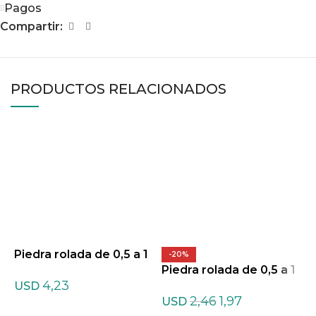
Pagos
Compartir:
PRODUCTOS RELACIONADOS
Piedra rolada de 0,5 a 1
P
-20%
cm de Agata teñida listr
Piedra rolada de 0,5 a 1
c
4,23
ada Mixtas
cm de Amazonita ofert
USD
2,46
1,97
a
USD