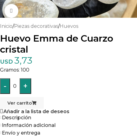
Haga clic para ampliar
Inicio
/
Piezas decorativas
/
Huevos
Huevo Emma de Cuarzo
cristal
3,73
USD
100
-
+
0
Ver carrito
Añadir a la lista de deseos
Descripción
Información adicional
Envío y entrega