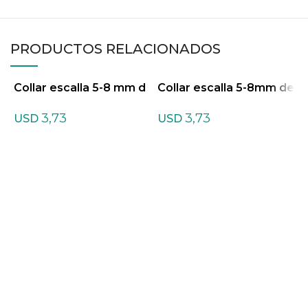
PRODUCTOS RELACIONADOS
Collar escalla 5-8 mm d
Collar escalla 5-8mm de
C
e Ágata mix
Ágata Bambú
A
3,73
3,73
USD
USD