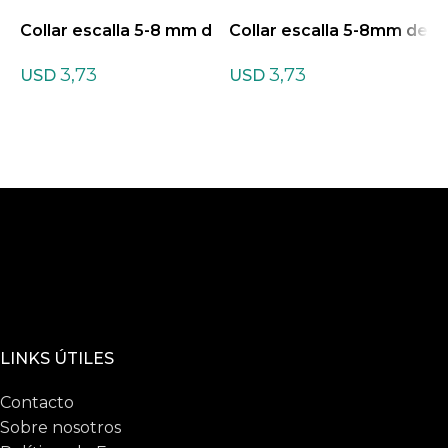
Collar escalla 5-8 mm d
Collar escalla 5-8mm de
C
e Ágata mix
Ágata Bambú
A
3,73
3,73
USD
USD
LINKS ÚTILES
Contacto
Sobre nosotros