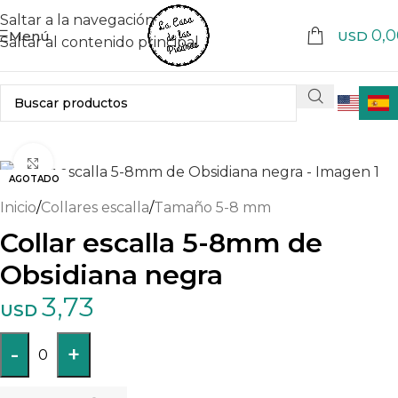
Saltar a la navegación
0,0
Menú
USD
Saltar al contenido principal
Haga clic para ampliar
AGOTADO
Inicio
/
Collares escalla
/
Tamaño 5-8 mm
Collar escalla 5-8mm de
Obsidiana negra
3,73
USD
-
+
0