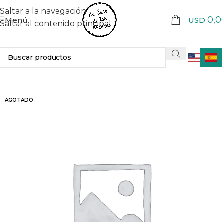
Saltar a la navegación
0,0
Menú
USD
Saltar al contenido principal
AGOTADO