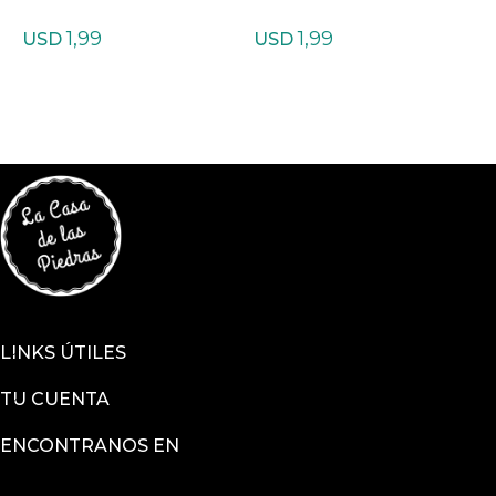
a Bambú
zonita
t
1,99
1,99
USD
USD
LINKS ÚTILES
TU CUENTA
ENCONTRANOS EN