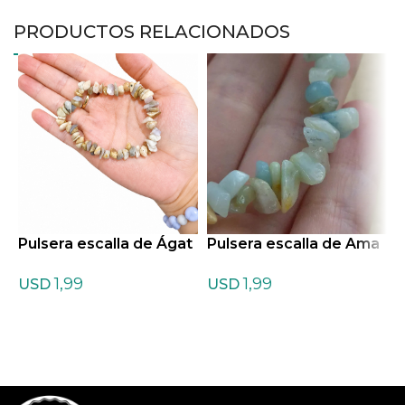
PRODUCTOS RELACIONADOS
Pulsera escalla de Ágat
Pulsera escalla de Ama
P
a Bambú
zonita
t
1,99
1,99
USD
USD