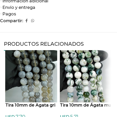
Información adicional
Envío y entrega
Pagos
Compartir:
PRODUCTOS RELACIONADOS
Tira 10mm de Agata gri
Tira 10mm de Ágata mu
T
s
sgosa
s
7,70
5,71
USD
USD