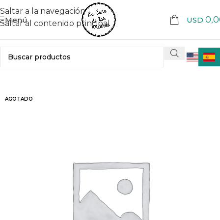
Saltar a la navegación
0,0
Menú
USD
Saltar al contenido principal
AGOTADO