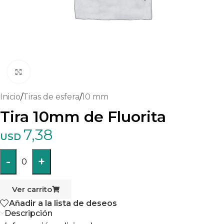
Haga clic para ampliar
Inicio
/
Tiras de esfera
/
10 mm
Tira 10mm de Fluorita
7,38
USD
-
+
0
Ver carrito
Añadir a la lista de deseos
Descripción