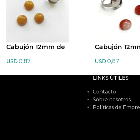
Cabujón 12mm de
Cabujón 12m
Aventurina Amarilla
Cornalina
0,87
0,87
USD
USD
LINKS ÚTILES
Contacto
Sobre nosotros
Políticas de Empre