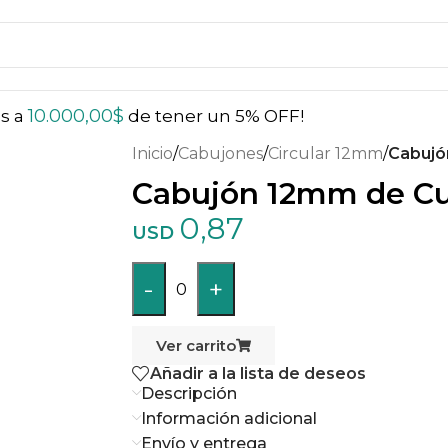
10.000,00
$
ás a
de tener un 5% OFF!
Inicio
/
Cabujones
/
Circular 12mm
/
Cabujó
Cabujón 12mm de Cu
0,87
USD
-
+
0
Ver carrito
Añadir a la lista de deseos
Descripción
Información adicional
Envío y entrega