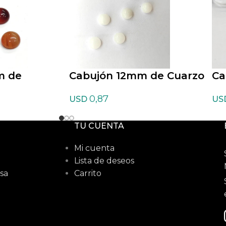
m de
Cabujón 12mm de Cuarzo
Ca
blanco
ro
0,87
USD
US
TU CUENTA
Mi cuenta
Lista de deseos
sa
Carrito