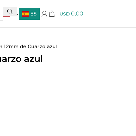
0,00
EN
ES
USD
n 12mm de Cuarzo azul
arzo azul