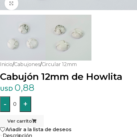
Haga clic para ampliar
Inicio
/
Cabujones
/
Circular 12mm
Cabujón 12mm de Howlita
0,88
USD
-
+
0
Ver carrito
Añadir a la lista de deseos
Descripción