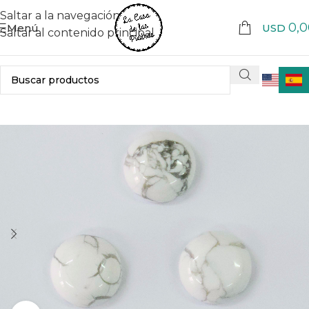
Saltar a la navegación
0,0
Menú
USD
Saltar al contenido principal