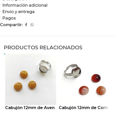
Información adicional
Envío y entrega
Pagos
Compartir:
PRODUCTOS RELACIONADOS
Cabujón 12mm de Aven
Cabujón 12mm de Corn
C
turina Amarilla
alina
o