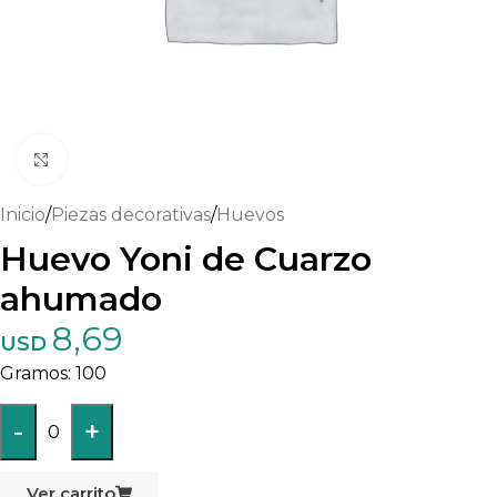
Haga clic para ampliar
Inicio
/
Piezas decorativas
/
Huevos
Huevo Yoni de Cuarzo
ahumado
8,69
USD
100
-
+
0
Ver carrito