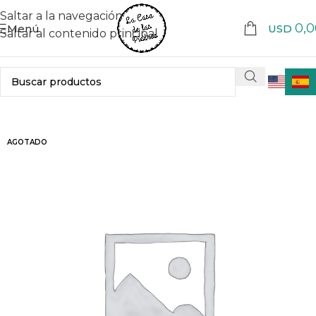
Saltar a la navegación
0,0
Menú
USD
Saltar al contenido principal
AGOTADO