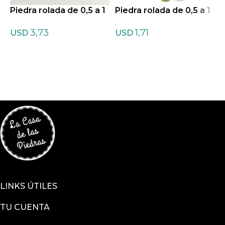
Piedra rolada de 0,5 a 1
Piedra rolada de 0,5 a 1
cm de Amatista Chevro
cm de Azufre
P
3,73
1,71
n
c
USD
USD
LINKS ÚTILES
TU CUENTA