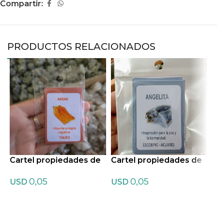
Compartir:
PRODUCTOS RELACIONADOS
Cartel propiedades de
Cartel propiedades de
C
Ambar
Angelita
A
0,05
0,05
USD
USD