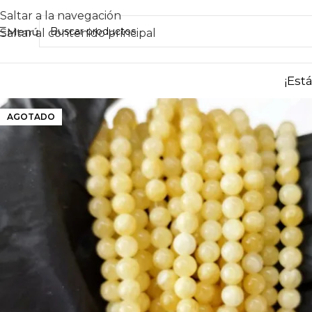
Saltar a la navegación
Menú
Saltar al contenido principal
¡Est
AGOTADO