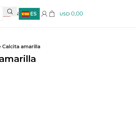
0,00
EN
ES
USD
Calcita amarilla
amarilla