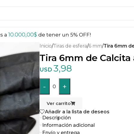
10.000,00
$
ás a
de tener un 5% OFF!
Inicio
/
Tiras de esfera
/
6 mm
/
Tira 6mm de 
Tira 6mm de Calcita 
3,98
USD
-
+
0
Ver carrito
Añadir a la lista de deseos
Descripción
Información adicional
Envío y entrega