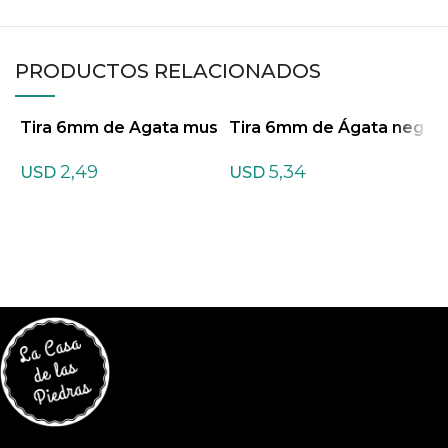
PRODUCTOS RELACIONADOS
Tira 6mm de Agata mus
Tira 6mm de Ágata neg
T
gosa mate
ra
A
2,49
5,34
USD
USD