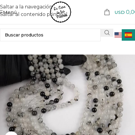
Saltar a la navegación
0,0
Menú
USD
Saltar al contenido principal