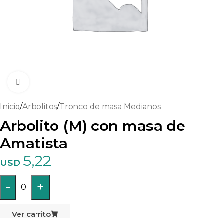
Haga clic para ampliar
Inicio
/
Arbolitos
/
Tronco de masa Medianos
Arbolito (M) con masa de
Amatista
5,22
USD
-
+
0
Ver carrito