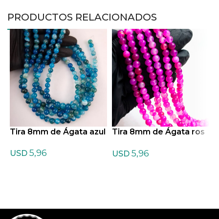
PRODUCTOS RELACIONADOS
Tira 8mm de Ágata azul
Tira 8mm de Ágata ros
T
a
ñ
5,96
5,96
USD
USD