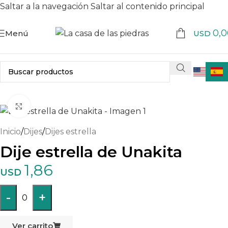
Saltar a la navegación
Saltar al contenido principal
0,0
Menú
USD
Haga clic para ampliar
Inicio
/
Dijes
/
Dijes estrella
Dije estrella de Unakita
1,86
USD
-
+
0
Ver carrito