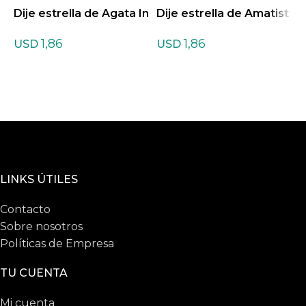
Dije estrella de Agata In
Dije estrella de Amatist
D
diana
a
n
1,86
1,86
USD
USD
LINKS ÚTILES
Contacto
Sobre nosotros
Políticas de Empresa
TU CUENTA
Mi cuenta