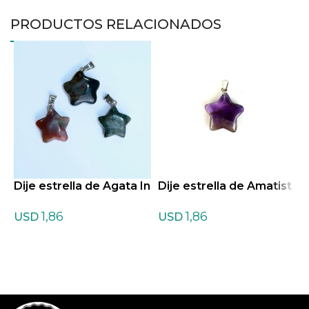
PRODUCTOS RELACIONADOS
Dije estrella de Agata In
Dije estrella de Amatist
D
diana
a
a
1,86
1,86
USD
USD