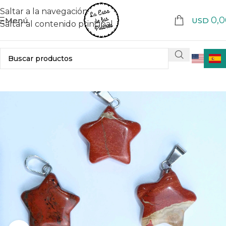
Saltar a la navegación
0,0
Menú
USD
Saltar al contenido principal