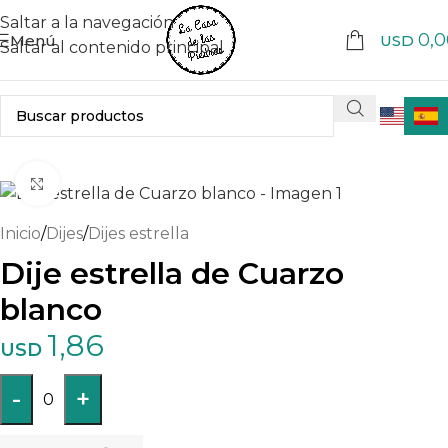
Saltar a la navegación
0,0
Menú
USD
Saltar al contenido principal
Haga clic para ampliar
Inicio
/
Dijes
/
Dijes estrella
Dije estrella de Cuarzo
blanco
1,86
USD
-
+
0