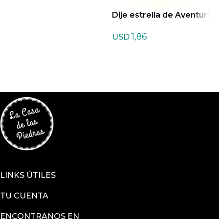
Dije estrella de Aventuri
D
na Amarilla
a
1,86
USD
LINKS ÚTILES
TU CUENTA
ENCONTRANOS EN