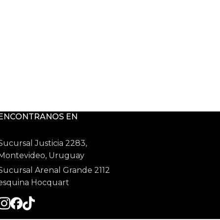
ENCONTRANOS EN
Sucursal Justicia 2283,
Montevideo, Uruguay
Sucursal Arenal Grande 2112
esquina Hocquart