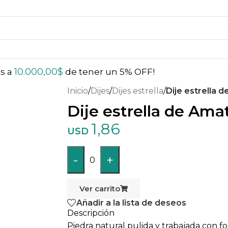
10.000,00
$
ás a
de tener un 5% OFF!
Inicio
/
Dijes
/
Dijes estrella
/
Dije estrella 
Dije estrella de Ama
1,86
USD
-
+
0
Ver carrito
Añadir a la lista de deseos
Descripción
Piedra natural pulida y trabajada con f