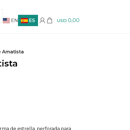
0,00
EN
ES
USD
de Amatista
tista
orma de estrella, perforada para