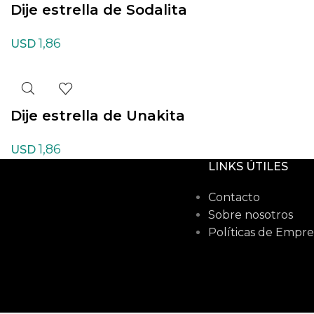
Dije estrella de Sodalita
1,86
USD
Dije estrella de Unakita
1,86
USD
LINKS ÚTILES
Contacto
Sobre nosotros
Políticas de Empre