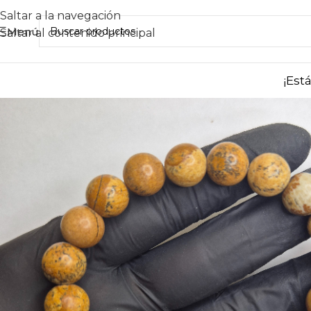
Saltar a la navegación
Menú
Saltar al contenido principal
¡Est