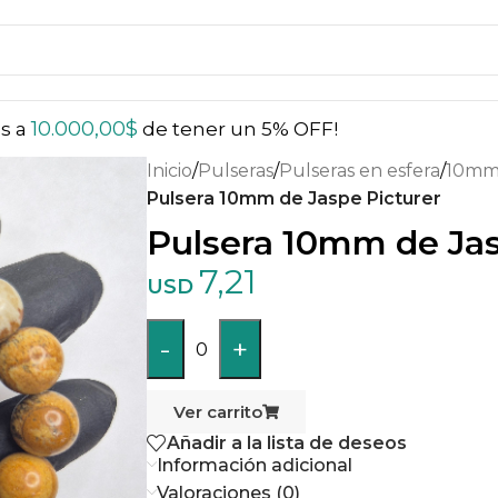
10.000,00
$
ás a
de tener un 5% OFF!
Inicio
/
Pulseras
/
Pulseras en esfera
/
10m
Pulsera 10mm de Jaspe Picturer
Pulsera 10mm de Jas
7,21
USD
-
+
0
Ver carrito
Añadir a la lista de deseos
Información adicional
Valoraciones (0)