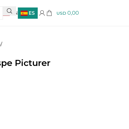
0,00
EN
ES
USD
m
/
pe Picturer