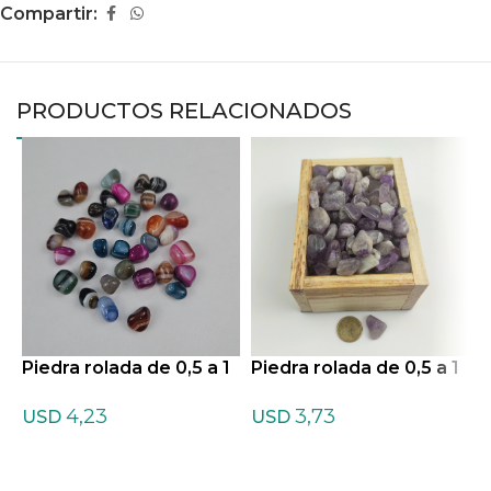
Compartir:
PRODUCTOS RELACIONADOS
Piedra rolada de 0,5 a 1
Piedra rolada de 0,5 a 1
P
cm de Agata teñida listr
cm de Amatista Chevro
c
4,23
3,73
ada Mixtas
n
USD
USD