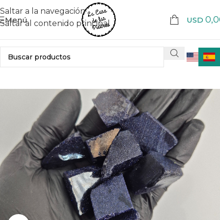
Saltar a la navegación
0,0
Menú
USD
Saltar al contenido principal