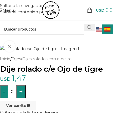
Saltar a la navegación
0,0
Menú
USD
Saltar al contenido principal
Haga clic para ampliar
Inicio
/
Dijes
/
Dijes rolados con electro
Dije rolado c/e Ojo de tigre
1,47
USD
-
+
0
Ver carrito
Añadir a la lista de deseos