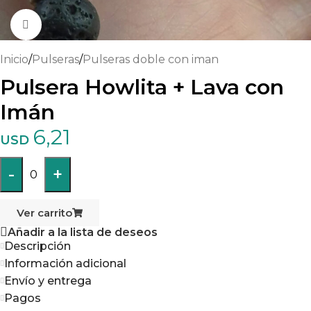
Haga clic para ampliar
Inicio
/
Pulseras
/
Pulseras doble con iman
Pulsera Howlita + Lava con
Imán
6,21
USD
-
+
0
Ver carrito
Añadir a la lista de deseos
Descripción
Información adicional
Envío y entrega
Pagos