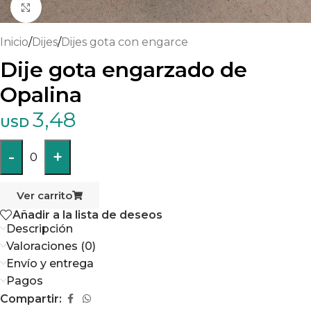
Haga clic para ampliar
Inicio
/
Dijes
/
Dijes gota con engarce
Dije gota engarzado de
Opalina
3,48
USD
-
+
0
Ver carrito
Añadir a la lista de deseos
Descripción
Valoraciones (0)
Envío y entrega
Pagos
Compartir: