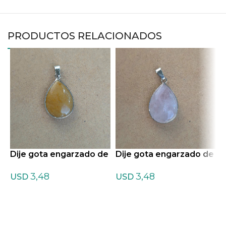
PRODUCTOS RELACIONADOS
Dije gota engarzado de
Dije gota engarzado de
D
Jaspe Amarillo
Cuarzo rosa
C
3,48
3,48
USD
USD