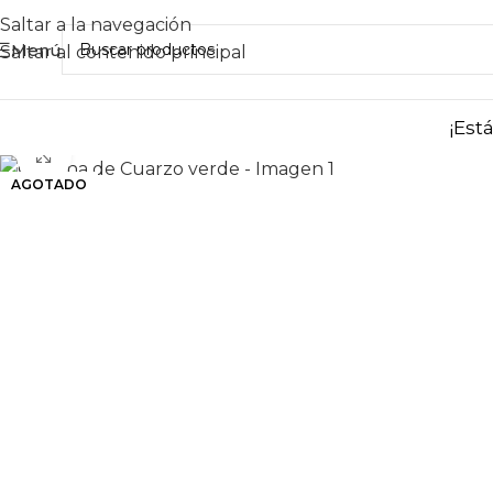
Saltar a la navegación
Menú
Saltar al contenido principal
¡Est
Haga clic para ampliar
AGOTADO