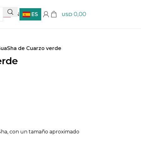
0,00
EN
ES
USD
uaSha de Cuarzo verde
erde
aSha, con un tamaño aproximado