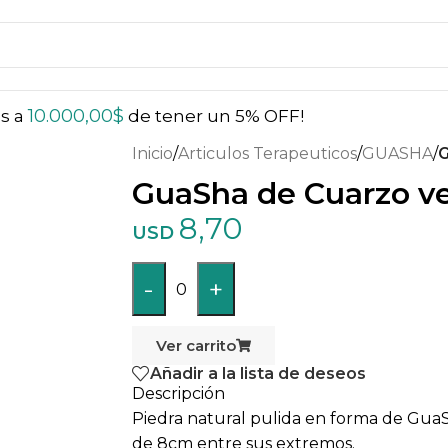
10.000,00
$
ás a
de tener un 5% OFF!
Inicio
/
Articulos Terapeuticos
/
GUASHA
/
G
GuaSha de Cuarzo v
8,70
USD
-
+
0
Ver carrito
Añadir a la lista de deseos
Descripción
Piedra natural pulida en forma de Gu
de 8cm entre sus extremos.