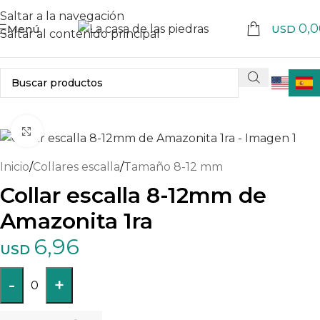
Saltar a la navegación
0,0
Menú
USD
Saltar al contenido principal
Haga clic para ampliar
Inicio
/
Collares escalla
/
Tamaño 8-12 mm
Collar escalla 8-12mm de
Amazonita 1ra
6,96
USD
-
+
0