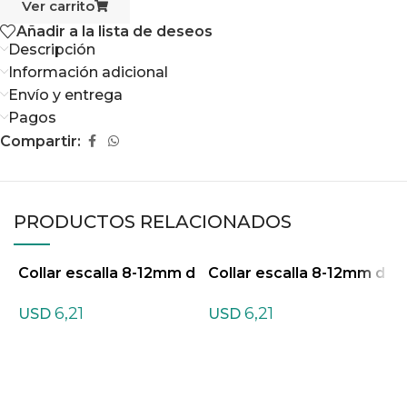
Ver carrito
Añadir a la lista de deseos
Descripción
Información adicional
Envío y entrega
Pagos
Compartir:
PRODUCTOS RELACIONADOS
Collar escalla 8-12mm d
Collar escalla 8-12mm d
C
e Amazonita Mix
e Cuarzo blanco
e
6,21
6,21
USD
USD